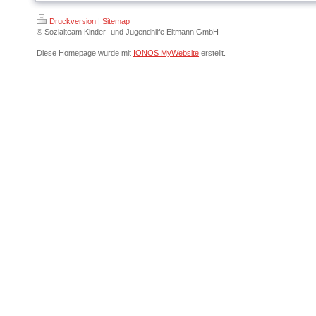
Druckversion
|
Sitemap
© Sozialteam Kinder- und Jugendhilfe Eltmann GmbH
Diese Homepage wurde mit
IONOS MyWebsite
erstellt.