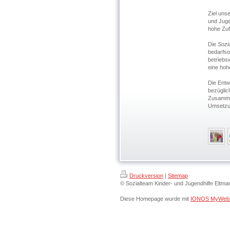
Ziel uns
und Juge
hohe Zuf
Die
Sozi
bedarfso
betriebsw
eine hoh
Die Entw
bezüglich
Zusammen
Umsetzun
Druckversion
|
Sitemap
© Sozialteam Kinder- und Jugendhilfe Elt
Diese Homepage wurde mit
IONOS MyWebs