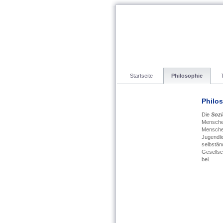
Startseite
Philosophie
Philo
Die
Sozi
Menschen
Menschen
Jugendli
selbständ
Gesellsc
bei.