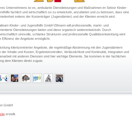
eres Unternehmens ist es, ambulante Dienstleistungen und Maßnahmen im Sektor Kinder-
ndhilfe fachlich und wirtschaftlich so zu entwickeln, anzubieten und zu betreuen, dass eine
riedenheit seitens der Kostenträger (Jugendämter) und der Klienten erreicht wird.
alteam Kinder- und Jugendhilfe GmbH Eltmann
will professionelle, markt- und
rientierte Dienstleistungen bieten und diese organisch weiterentwickeln. Durch
irtschaftlich sinnvolle, schlanke Strukturen und professionelle Qualitätsentwicklung wird
e Effizienz der Angebote ermöglicht.
icklung klientzentrierter Angebote, die regelmäßige Abstimmung mit den Jugendämtern
 der Inhalte und Kosten, Ergebniskontrollen, Verlässlichkeit und Kontinuität, Integration und
arbeit mit anderen Diensten sind hier wichtige Elemente. Sie kommen in der fachlichen
g dem Klienten direkt zugute.
mann GmbH
ite
erstellt.